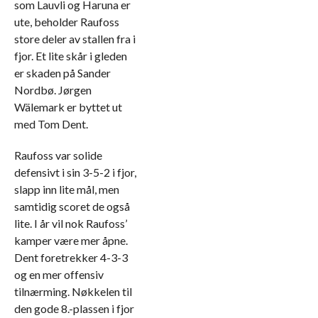
som Lauvli og Haruna er
ute, beholder Raufoss
store deler av stallen fra i
fjor. Et lite skår i gleden
er skaden på Sander
Nordbø. Jørgen
Wälemark er byttet ut
med Tom Dent.
Raufoss var solide
defensivt i sin 3-5-2 i fjor,
slapp inn lite mål, men
samtidig scoret de også
lite. I år vil nok Raufoss’
kamper være mer åpne.
Dent foretrekker 4-3-3
og en mer offensiv
tilnærming. Nøkkelen til
den gode 8.-plassen i fjor