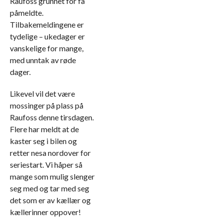
Raufoss grunnet for få
påmeldte.
Tilbakemeldingene er
tydelige – ukedager er
vanskelige for mange,
med unntak av røde
dager.
Likevel vil det være
mossinger på plass på
Raufoss denne tirsdagen.
Flere har meldt at de
kaster seg i bilen og
retter nesa nordover for
seriestart. Vi håper så
mange som mulig slenger
seg med og tar med seg
det som er av kællær og
kællerinner oppover!