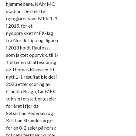
hjemmebane, NAMMO
stadion. Det første
oppgjøret vant MFK 1-3
i 2015, før et
nyopprykket MFK-lag
fra Norsk Tipping-ligaen
i 2018 holdt Raufoss,
som jaktet opprykk, til 1-
1 etter en straffescoring
av Thomas Klaussen. Et
nytt 1-1 resultat ble det i
2023 etter scoring av
Claudio Braga, før MFK
tok sin første borteseier
for året i fjor da
Sebastian Pedersen og
Kristian Strande sørget
for en 0-2 seier på norsk
fotballs festdag 16. mai.