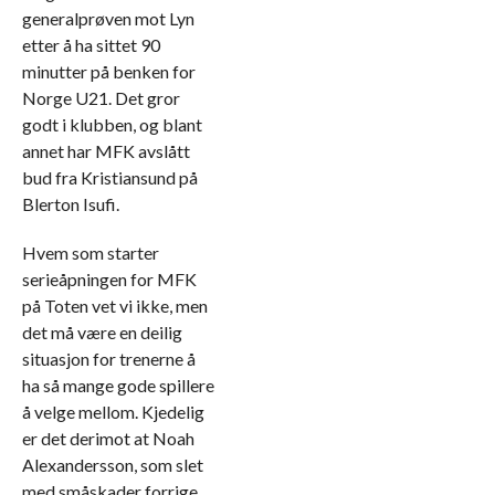
generalprøven mot Lyn
etter å ha sittet 90
minutter på benken for
Norge U21. Det gror
godt i klubben, og blant
annet har MFK avslått
bud fra Kristiansund på
Blerton Isufi.
Hvem som starter
serieåpningen for MFK
på Toten vet vi ikke, men
det må være en deilig
situasjon for trenerne å
ha så mange gode spillere
å velge mellom. Kjedelig
er det derimot at Noah
Alexandersson, som slet
med småskader forrige