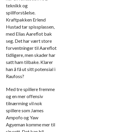
teknikk og
spillforståelse.
Kraftpakken Erlend
Hustad tar spissplassen,
med Elias Aareflot bak
seg. Det har vært store
forventninger til Aareflot
tidligere, men skader har
satt ham tilbake. Klarer
han å få ut sitt potensial i
Raufoss?
Med tre spillere fremme
og en mer offensiv
tilnærming vil nok
spillere som James
Ampofo og Yaw
Agyeman komme mer til
sin rett. Det kan bli