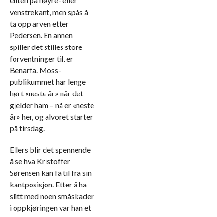
enten på høyre- eller
venstrekant, men spås å
ta opp arven etter
Pedersen. En annen
spiller det stilles store
forventninger til, er
Benarfa. Moss-
publikummet har lenge
hørt «neste år» når det
gjelder ham – nå er «neste
år» her, og alvoret starter
på tirsdag.
Ellers blir det spennende
å se hva Kristoffer
Sørensen kan få til fra sin
kantposisjon. Etter å ha
slitt med noen småskader
i oppkjøringen var han et