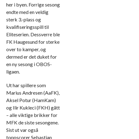
her i byen. Forrige sesong
endte med en veldig
sterk 3.-plass og
kvalifiseringsspill til
Eliteserien. Dessverre ble
FK Haugesund for sterke
over to kamper, og
dermed er det duket for
en ny sesong i OBOS-
ligaen.
Ut har spillere som
Marius Andresen (AaFK),
Aksel Potur (HamKam)
og Ilir Kukleci (FKH) gått
– alle viktige brikker for
MFK de siste sesongene.
Sist ut var også
toppscorer Sebastian