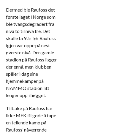
Dermed ble Raufoss det
første laget i Norge som
ble tvangsdegradert fra
nivå to til nivå tre. Det
skulle ta 9 år før Raufoss
igjen var oppe på nest
øverste nivå. Den gamle
stadion på Raufoss ligger
der ennå, men klubben
spiller i dag sine
hjemmekamper på
NAMMO stadion litt
lenger opp i høgget.
Tilbake på Raufoss har
ikke MFK til gode å tape
en tellende kamp på
Raufoss’ nåværende