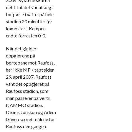
2004. Ryktene skal ha
det til at det var utsolgt
for pølse i vaffel på hele
stadion 20 minutter før
kampstart. Kampen
endte forresten 0-0.
Når det gjelder
oppgjørene på
bortebane mot Raufoss,
har ikke MFK tapt siden
29. april 2007. Raufoss
vant det oppgjøret på
Raufoss stadion, som
man passerer på vei til
NAMMO stadion.
Dennis Jonsson og Adem
Güven scoret målene for
Raufoss den gangen.