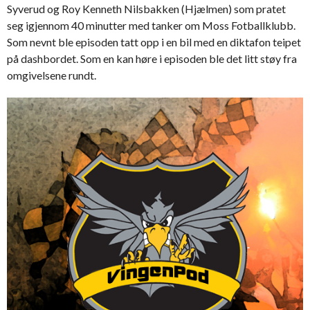
Syverud og Roy Kenneth Nilsbakken (Hjælmen) som pratet
seg igjennom 40 minutter med tanker om Moss Fotballklubb.
Som nevnt ble episoden tatt opp i en bil med en diktafon teipet
på dashbordet. Som en kan høre i episoden ble det litt støy fra
omgivelsene rundt.