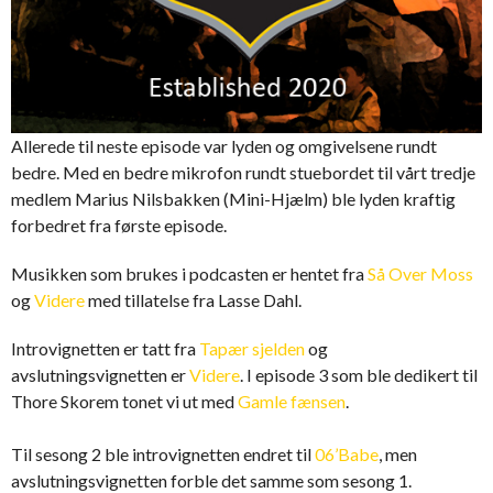
Allerede til neste episode var lyden og omgivelsene rundt
bedre. Med en bedre mikrofon rundt stuebordet til vårt tredje
medlem Marius Nilsbakken (Mini-Hjælm) ble lyden kraftig
forbedret fra første episode.
Musikken som brukes i podcasten er hentet fra
Så Over Moss
og
Videre
med tillatelse fra Lasse Dahl.
Introvignetten er tatt fra
Tapær sjelden
og
avslutningsvignetten er
Videre
. I episode 3 som ble dedikert til
Thore Skorem tonet vi ut med
Gamle fænsen
.
Til sesong 2 ble introvignetten endret til
06’Babe
, men
avslutningsvignetten forble det samme som sesong 1.