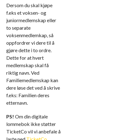
Dersom du skal kjøpe
f.eks et voksen- og
juniormedlemskap eller
to separate
voksenmedlemkap, så
oppfordrer vi dere til å
gjøre dette i to ordre.
Dette for at hvert
medlemskap skal få
riktig navn. Ved
Familiemedlemskap kan
dere løse det ved å skrive
f.eks: Familien deres
etternavn.
PS!
Om din digitale
lommebok ikke støtter
TicketCo vil vi anbefale å
laste ned
TicketCo