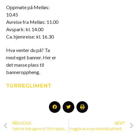
Oppmøte på Melløs:
10.45
Avreise fra Melløs: 11.00
Avspark: kl. 14.00
Ca. hjemreise: kl. 16.30
Hva venter du på? Ta
med eget banner. Her er
det masse plass til
banneroppheng.
TURREGLIMENT
PREVIOUS
NEXT
Takk for bidragene til TIFO-Spleisen
Trygg bruk av pyroteknikk på Melløs stadion