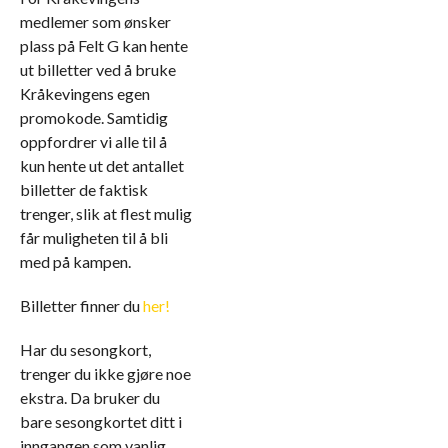
medlemer som ønsker
plass på Felt G kan hente
ut billetter ved å bruke
Kråkevingens egen
promokode. Samtidig
oppfordrer vi alle til å
kun hente ut det antallet
billetter de faktisk
trenger, slik at flest mulig
får muligheten til å bli
med på kampen.
Billetter finner du
her!
Har du sesongkort,
trenger du ikke gjøre noe
ekstra. Da bruker du
bare sesongkortet ditt i
inngangen som vanlig.