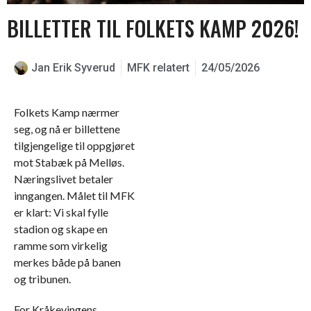
BILLETTER TIL FOLKETS KAMP 2026!
Jan Erik Syverud
MFK relatert
24/05/2026
Folkets Kamp nærmer
seg, og nå er billettene
tilgjengelige til oppgjøret
mot
Stabæk
på Melløs.
Næringslivet betaler
inngangen. Målet til MFK
er klart: Vi skal fylle
stadion og skape en
ramme som virkelig
merkes både på banen
og tribunen.
For Kråkevingens